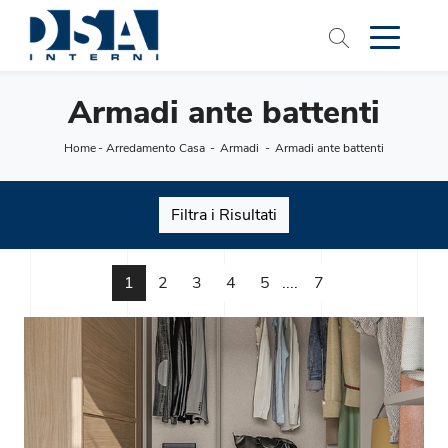
Armadi ante battenti
Home
-
Arredamento Casa
-
Armadi
-
Armadi ante battenti
Filtra i Risultati
1
2
3
4
5
....
7