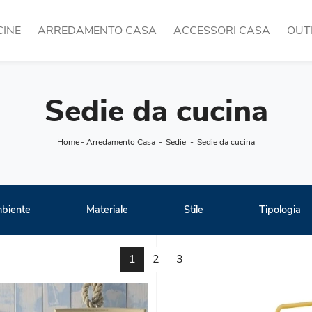
CINE
ARREDAMENTO CASA
ACCESSORI CASA
OUT
Sedie da cucina
Home
-
Arredamento Casa
-
Sedie
-
Sedie da cucina
biente
Materiale
Stile
Tipologia
1
2
3