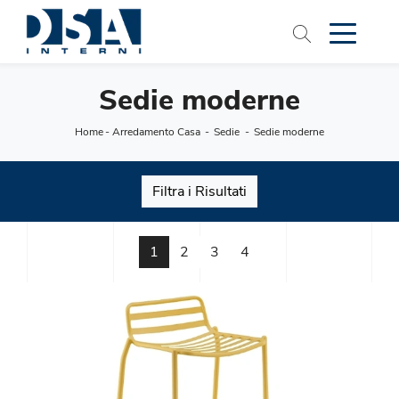
Sedie moderne
Home
-
Arredamento Casa
-
Sedie
-
Sedie moderne
Filtra i Risultati
1
2
3
4