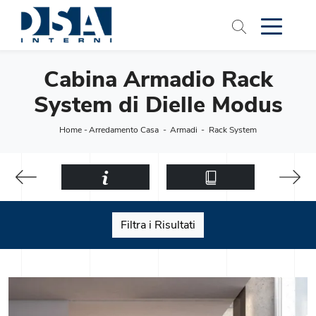
Cabina Armadio Rack
System di Dielle Modus
Home
-
Arredamento Casa
-
Armadi
-
Rack System
Filtra i Risultati