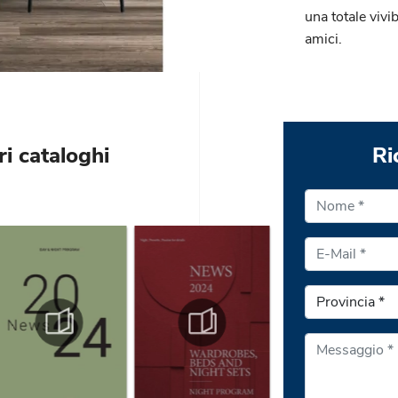
una totale vivib
amici.
ri cataloghi
Ri