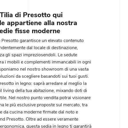
Tilia di Presotto qui
le appartiene alla nostra
Sedie fisse moderne
 Presotto garantisce un elevato contenuto
ndentemente dal locale di destinazione,
za gli spazi impreziosendoli. Le sedute
tra i mobili e complementi immancabili in ogni
isponiamo nel nostro showroom di una vasta
oluzioni da scegliere basandoti sui tuoi gusti.
Presotto in legno: saprà arredare al meglio la
l living della tua abitazione, mixando doti di
stile. Nel nostro punto vendita potrai visionare
a le più esclusive proposte sul mercato, tra
le da cucina moderne firmate dal noto e
nd Presotto. Oltre ad essere veramente
ergonomica, questa sedia in legno ti garantirà