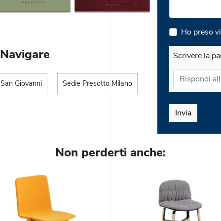
Ho preso vi
 Navigare
Scrivere la pa
 San Giovanni
Sedie Presotto Milano
Invia
Non perderti anche: