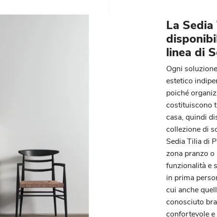
La Sedia 
disponibi
linea di 
Ogni soluzione
estetico indipe
poiché organiz
costituiscono 
casa, quindi d
collezione di s
Sedia Tilia di 
zona pranzo o i
funzionalità e 
in prima person
cui anche quel
conosciuto bra
confortevole e 