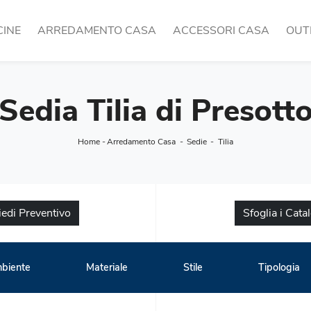
CINE
ARREDAMENTO CASA
ACCESSORI CASA
OUT
Sedia Tilia di Presott
Home
-
Arredamento Casa
-
Sedie
-
Tilia
iedi Preventivo
Sfoglia i Cata
biente
Materiale
Stile
Tipologia